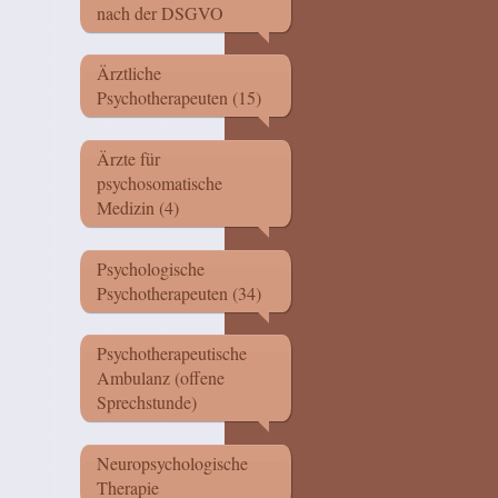
nach der DSGVO
Ärztliche
Psychotherapeuten (15)
Ärzte für
psychosomatische
Medizin (4)
Psychologische
Psychotherapeuten (34)
Psychotherapeutische
Ambulanz (offene
Sprechstunde)
Neuropsychologische
Therapie