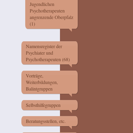
Jugendlichen
Psychotherapeuten
angrenzende Oberpfalz
(1)
Namensregister der
Psychiater und
Psychotherapeuten (68)
Vorträge,
Weiterbildungen,
Balintgruppen
Selbsthilfegruppen
Beratungsstellen, etc.